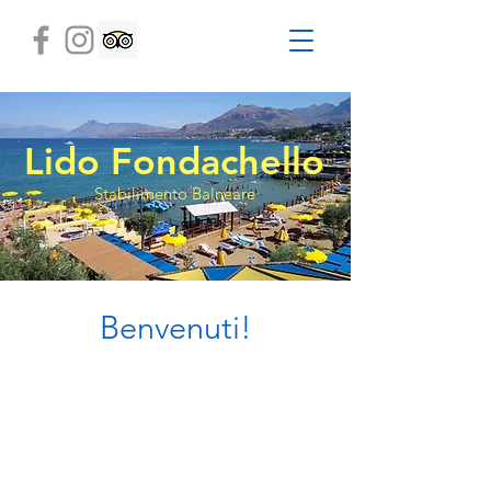
Lido Fondachello
Stabilimento Balneare
Benvenuti!